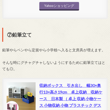
Yahooショッピング
⑦鉛筆立て
鉛筆やらペンやら定規やら小学校へ入ると文房具が増えます。
そんな時にグチャグチャしないようにするために鉛筆立てはと
ても◎。
収納ボックス 引き出し 幅30×奥
行13×高さ19cm 卓上収納 収納ケ
ース 日本製 （ 卓上 収納 小物ケー
ス 小物収納 小物 プラスチック デス