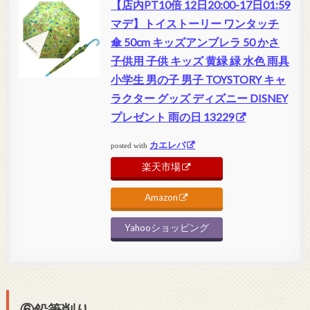
【店内PT10倍 12日20:00-17日01:59
マデ】トイストーリー ワンタッチ
傘 50cm キッズアンブレラ 50 かさ
子供用 子供 キッズ 黄緑 緑 水色 雨具
小学生 男の子 男子 TOYSTORY キャ
ラクター グッズ ディズニー DISNEY
プレゼント 雨の日 13229
カエレバ
posted with
楽天市場
Amazon
Yahooショッピング
⑥鉛筆削り