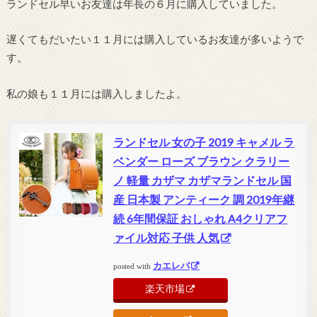
ランドセル早いお友達は年長の６月に購入していました。
遅くてもだいたい１１月には購入しているお友達が多いようで
す。
私の娘も１１月には購入しましたよ。
ランドセル 女の子 2019 キャメル ラ
ベンダー ローズ ブラウン クラリー
ノ 軽量 カザマ カザマランドセル 国
産 日本製 アンティーク 調 2019年継
続 6年間保証 おしゃれ A4クリアフ
ァイル対応 子供 人気
カエレバ
posted with
楽天市場