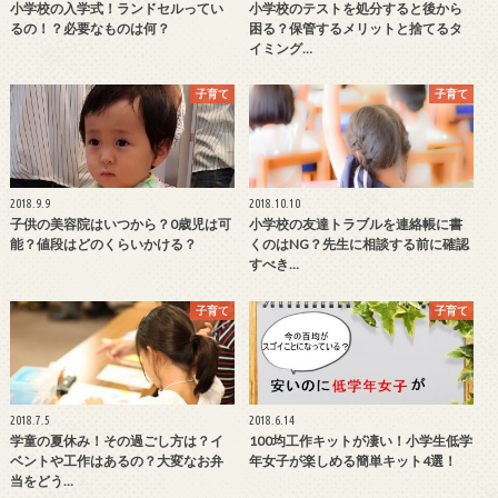
小学校の入学式！ランドセルってい
小学校のテストを処分すると後から
るの！？必要なものは何？
困る？保管するメリットと捨てるタ
イミング…
子育て
子育て
2018.9.9
2018.10.10
子供の美容院はいつから？0歳児は可
小学校の友達トラブルを連絡帳に書
能？値段はどのくらいかける？
くのはNG？先生に相談する前に確認
すべき…
子育て
子育て
2018.7.5
2018.6.14
学童の夏休み！その過ごし方は？イ
100均工作キットが凄い！小学生低学
ベントや工作はあるの？大変なお弁
年女子が楽しめる簡単キット4選！
当をどう…