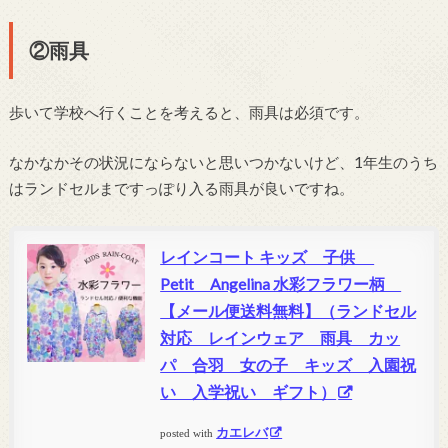
②雨具
歩いて学校へ行くことを考えると、雨具は必須です。
なかなかその状況にならないと思いつかないけど、1年生のうち
はランドセルまですっぽり入る雨具が良いですね。
レインコート キッズ 子供
Petit Angelina 水彩フラワー柄
【メール便送料無料】（ランドセル
対応 レインウェア 雨具 カッ
パ 合羽 女の子 キッズ 入園祝
い 入学祝い ギフト）
カエレバ
posted with