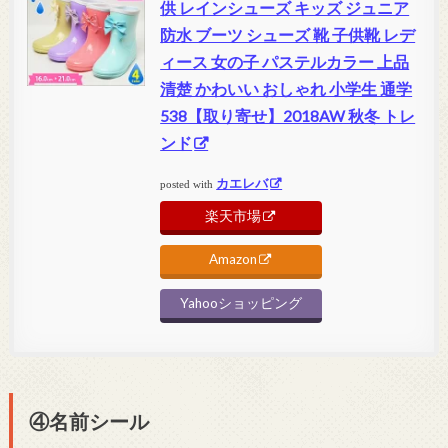
供 レインシューズ キッズ ジュニア
防水 ブーツ シューズ 靴 子供靴 レデ
ィース 女の子 パステルカラー 上品
清楚 かわいい おしゃれ 小学生 通学
538【取り寄せ】2018AW 秋冬 トレ
ンド
カエレバ
posted with
楽天市場
Amazon
Yahooショッピング
④名前シール