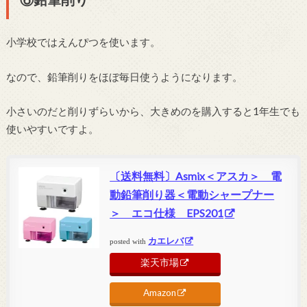
小学校ではえんぴつを使います。
なので、鉛筆削りをほぼ毎日使うようになります。
小さいのだと削りずらいから、大きめのを購入すると1年生でも
使いやすいですよ。
〔送料無料〕Asmix＜アスカ＞ 電
動鉛筆削り器＜電動シャープナー
＞ エコ仕様 EPS201
カエレバ
posted with
楽天市場
Amazon