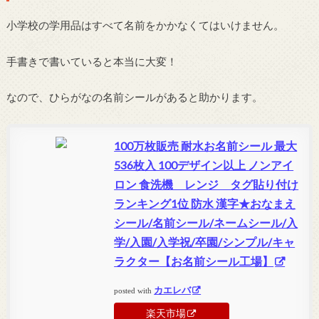
小学校の学用品はすべて名前をかかなくてはいけません。
手書きで書いていると本当に大変！
なので、ひらがなの名前シールがあると助かります。
100万枚販売 耐水お名前シール 最大
536枚入 100デザイン以上 ノンアイ
ロン 食洗機 レンジ タグ貼り付け
ランキング1位 防水 漢字★おなまえ
シール/名前シール/ネームシール/入
学/入園/入学祝/卒園/シンプル/キャ
ラクター【お名前シール工場】
カエレバ
posted with
楽天市場