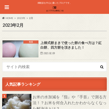
体験談を中心に書いたブログです。
HOME
2023年
2月
2023年2月
生活
上棟式餅まきで使った餅の食べ方は？紅
白餅、四方餅を頂きました！
2023.02.09
人気記事ランキング
お米の水加減を『指』や『手首』で測る方
法！？お米を何合入れたかわからなくなっ
た解決法とは？