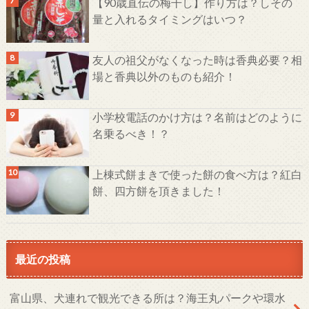
【90歳直伝の梅干し】作り方は？しその
量と入れるタイミングはいつ？
友人の祖父がなくなった時は香典必要？相
場と香典以外のものも紹介！
小学校電話のかけ方は？名前はどのように
名乗るべき！？
上棟式餅まきで使った餅の食べ方は？紅白
餅、四方餅を頂きました！
最近の投稿
富山県、犬連れで観光できる所は？海王丸パークや環水