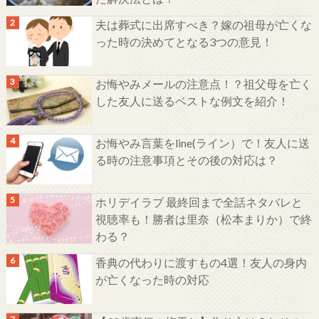
夫は葬式に出席すべき？嫁の祖母が亡くな
った時の決めてとなる3つの意見！
お悔やみメールの注意点！？祖父母を亡く
した友人に送るベストな例文を紹介！
お悔やみ言葉をline(ライン）で！友人に送
る時の注意事項とその後の対応は？
ホリデイラブ 最終回まで全話ネタバレと
視聴率も！勝者は里奈（松本まりか）で終
わる？
香典の代わりに渡すもの4選！友人の身内
が亡くなった時の対応