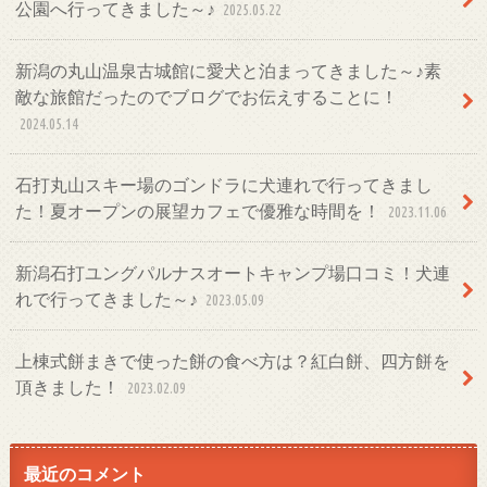
公園へ行ってきました～♪
2025.05.22
新潟の丸山温泉古城館に愛犬と泊まってきました～♪素
敵な旅館だったのでブログでお伝えすることに！
2024.05.14
石打丸山スキー場のゴンドラに犬連れで行ってきまし
た！夏オープンの展望カフェで優雅な時間を！
2023.11.06
新潟石打ユングパルナスオートキャンプ場口コミ！犬連
れで行ってきました～♪
2023.05.09
上棟式餅まきで使った餅の食べ方は？紅白餅、四方餅を
頂きました！
2023.02.09
最近のコメント