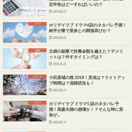
定申告はどーすればいいの？
2018.02.23
ドラマ
ホリデイラブ ドラマ6話のネタバレ予測！
純平が寮で里奈との関係再びか？
2018.02.22
お金
主婦の副業で扶養金額を越えた？デメリ
ットは？外すタイミングは？
2018.02.22
イベント
小田原城の桜 2018！見頃は？ライトアッ
プ時間は？混雑状況も！
2018.02.21
ドラマ
ホリデイラブ ドラマ5 話のネタバレ予
測！高森夫婦の崩壊か！？そんな時に里
奈が…
2018.02.17