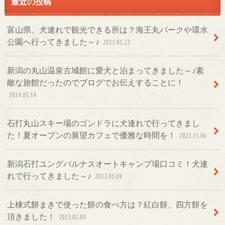
最近の投稿
富山県、犬連れで観光できる所は？海王丸パークや環水
公園へ行ってきました～♪
2025.05.22
新潟の丸山温泉古城館に愛犬と泊まってきました～♪素
敵な旅館だったのでブログでお伝えすることに！
2024.05.14
石打丸山スキー場のゴンドラに犬連れで行ってきまし
た！夏オープンの展望カフェで優雅な時間を！
2023.11.06
新潟石打ユングパルナスオートキャンプ場口コミ！犬連
れで行ってきました～♪
2023.05.09
上棟式餅まきで使った餅の食べ方は？紅白餅、四方餅を
頂きました！
2023.02.09