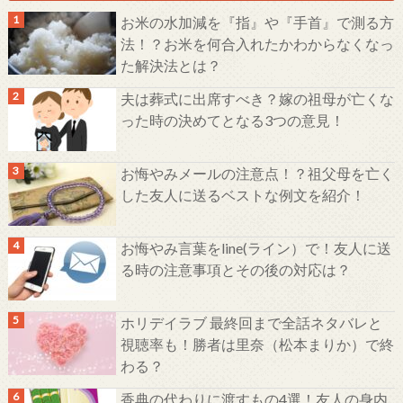
お米の水加減を『指』や『手首』で測る方
法！？お米を何合入れたかわからなくなっ
た解決法とは？
夫は葬式に出席すべき？嫁の祖母が亡くな
った時の決めてとなる3つの意見！
お悔やみメールの注意点！？祖父母を亡く
した友人に送るベストな例文を紹介！
お悔やみ言葉をline(ライン）で！友人に送
る時の注意事項とその後の対応は？
ホリデイラブ 最終回まで全話ネタバレと
視聴率も！勝者は里奈（松本まりか）で終
わる？
香典の代わりに渡すもの4選！友人の身内