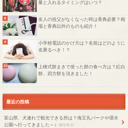
量と入れるタイミングはいつ？
友人の祖父がなくなった時は香典必要？相
場と香典以外のものも紹介！
小学校電話のかけ方は？名前はどのように
名乗るべき！？
上棟式餅まきで使った餅の食べ方は？紅白
餅、四方餅を頂きました！
最近の投稿
富山県、犬連れで観光できる所は？海王丸パークや環水
公園へ行ってきました～♪
2025.05.22