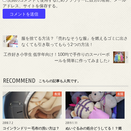
次回のコメントで使用するためブラウザーに自分の名前、メール
アドレス、サイトを保存する。
服を捨てる方法？『売れなそうな服』を燃えるゴミに出さ
なくても引き取ってもらう2つの方法！
工作好き小学生 低学年向け！100均で手作りのスーパーボ
ールを簡単に作ってみました♪
RECOMMEND
こちらの記事も人気です。
生活
生活
2018.7.2
2019.1.11
コインランドリー 毛布の洗い方は？
ぬいぐるみの処分どうしてる！？燃