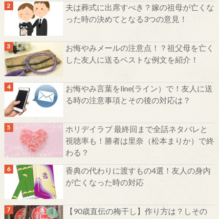
夫は葬式に出席すべき？嫁の祖母が亡くな
った時の決めてとなる3つの意見！
お悔やみメールの注意点！？祖父母を亡く
した友人に送るベストな例文を紹介！
お悔やみ言葉をline(ライン）で！友人に送
る時の注意事項とその後の対応は？
ホリデイラブ 最終回まで全話ネタバレと
視聴率も！勝者は里奈（松本まりか）で終
わる？
香典の代わりに渡すもの4選！友人の身内
が亡くなった時の対応
【90歳直伝の梅干し】作り方は？しその