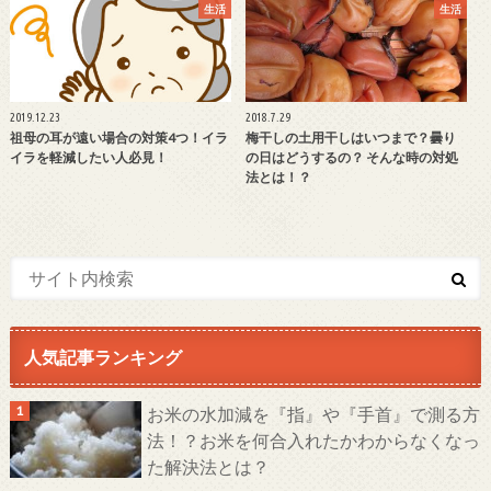
生活
生活
2019.12.23
2018.7.29
祖母の耳が遠い場合の対策4つ！イラ
梅干しの土用干しはいつまで？曇り
イラを軽減したい人必見！
の日はどうするの？ そんな時の対処
法とは！？
人気記事ランキング
お米の水加減を『指』や『手首』で測る方
法！？お米を何合入れたかわからなくなっ
た解決法とは？