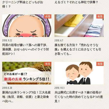
クリーニング料金とどっちがお
えるゴミ？それとも神社で供養？
得！？
生活
生活
2018.9.22
2018.6.7
同居の祖母が嫌い？孫への過干渉、
服を捨てる方法？『売れなそうな
過保護、おせっかいへのイライラ対
服』を燃えるゴミに出さなくても引
処法3つ！
き取っても…
生活
生活
2018.8.28
2018.10.3
新潟のお米ランキング5位！三大名産
夫は葬式に出席すべき？嫁の祖母が
地（魚沼、岩船、佐渡）と新之助食
亡くなった時の決めてとなる3つの意
べ比べ…
見！