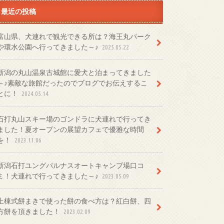
最近の投稿
富山県、犬連れで観光できる所は？海王丸パーク
や環水公園へ行ってきました～♪
2025.05.22
新潟の丸山温泉古城館に愛犬と泊まってきました
～♪素敵な旅館だったのでブログでお伝えするこ
とに！
2024.05.14
石打丸山スキー場のゴンドラに犬連れで行ってき
ました！夏オープンの展望カフェで優雅な時間
を！
2023.11.06
新潟石打ユングパルナスオートキャンプ場口コ
ミ！犬連れで行ってきました～♪
2023.05.09
上棟式餅まきで使った餅の食べ方は？紅白餅、四
方餅を頂きました！
2023.02.09