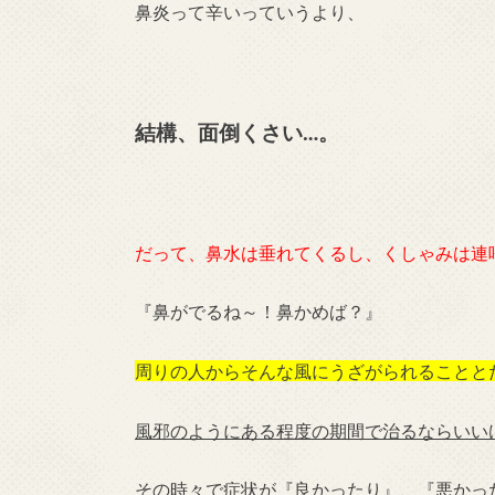
鼻炎って辛いっていうより、
結構、面倒くさい…。
だって、鼻水は垂れてくるし、くしゃみは連
『鼻がでるね～！鼻かめば？』
周りの人からそんな風にうざがられることと
風邪のようにある程度の期間で治るならいい
その時々で症状が『良かったり』、『悪かっ