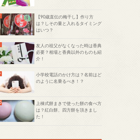
【90歳直伝の梅干し】作り方
は？しその量と入れるタイミング
はいつ？
友人の祖父がなくなった時は香典
必要？相場と香典以外のものも紹
介！
小学校電話のかけ方は？名前はど
のように名乗るべき！？
上棟式餅まきで使った餅の食べ方
は？紅白餅、四方餅を頂きまし
た！