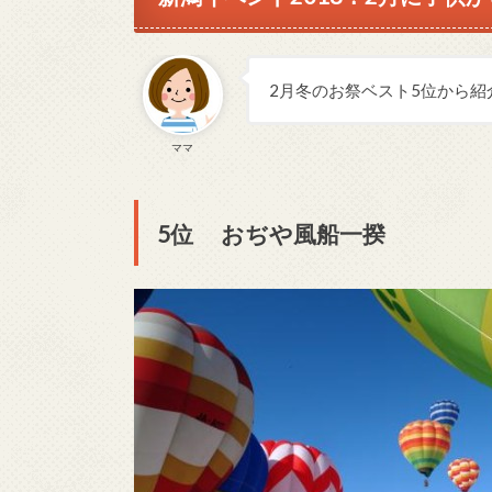
2月冬のお祭ベスト5位から紹
ママ
5位 おぢや風船一揆