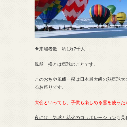
🔶来場者数 約1万7千人
風船一揆とは気球のことです。
このおぢや風船一揆は日本最大級の熱気球大
るお祭りです。
大会といっても、子供も楽しめる雪を使った
夜には、気球と花火のコラボレーション
も見