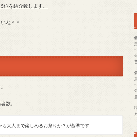
ト5位を紹介致します。
さいね＾＾
す。
場者数。
から大人まで楽しめるお祭りか？が基準です