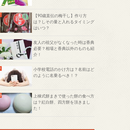
【90歳直伝の梅干し】作り方
は？しその量と入れるタイミング
はいつ？
友人の祖父がなくなった時は香典
必要？相場と香典以外のものも紹
介！
小学校電話のかけ方は？名前はど
のように名乗るべき！？
上棟式餅まきで使った餅の食べ方
は？紅白餅、四方餅を頂きまし
た！