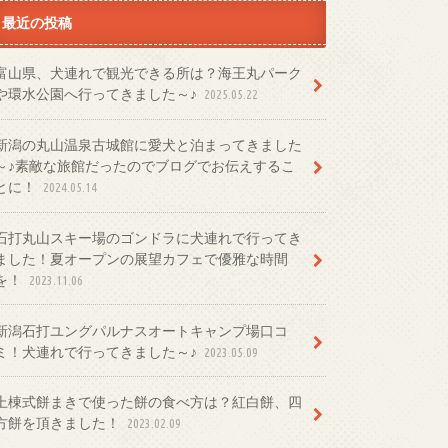
最近の投稿
富山県、犬連れで観光できる所は？海王丸パーク
や環水公園へ行ってきました～♪
2025.05.22
新潟の丸山温泉古城館に愛犬と泊まってきました
～♪素敵な旅館だったのでブログでお伝えするこ
とに！
2024.05.14
石打丸山スキー場のゴンドラに犬連れで行ってき
ました！夏オープンの展望カフェで優雅な時間
を！
2023.11.06
新潟石打ユングパルナスオートキャンプ場口コ
ミ！犬連れで行ってきました～♪
2023.05.09
上棟式餅まきで使った餅の食べ方は？紅白餅、四
方餅を頂きました！
2023.02.09