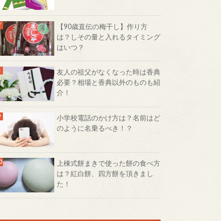
【90歳直伝の梅干し】作り方
は？しその量と入れるタイミング
はいつ？
友人の祖父がなくなった時は香典
必要？相場と香典以外のものも紹
介！
小学校電話のかけ方は？名前はど
のように名乗るべき！？
上棟式餅まきで使った餅の食べ方
は？紅白餅、四方餅を頂きまし
た！