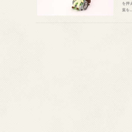
を押
葉を