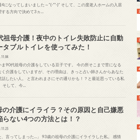
4になってしまいました～”(-“”-)” そして、この度老人ホームの入居
望する方向で決めて3ヵ…
0代祖母介護！夜中のトイレ失敗防止に自動
ータブルトイレを使ってみた！
.11.04
いま90代祖母の介護をしている豆子です。 今の所そこまで苦になる
なく介護をしていますが、その理由は、きっと占い師さんからあなた
世話したい人。 と言われまさにその通りかも！？と最近思っている私
。 そして、今…
母の介護にイライラ？その原因と自己嫌悪
陥らない4つの方法とは！？
.11.25
た、言ってしまった…」 93歳の祖母の介護にイライラした私。 感情