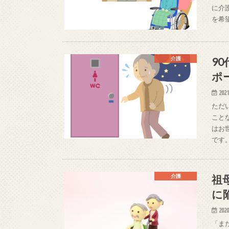
に介護
を希
9
介護
ポ
2021
ただ
こと
はお
です
祖
介護
に
2020
「ま