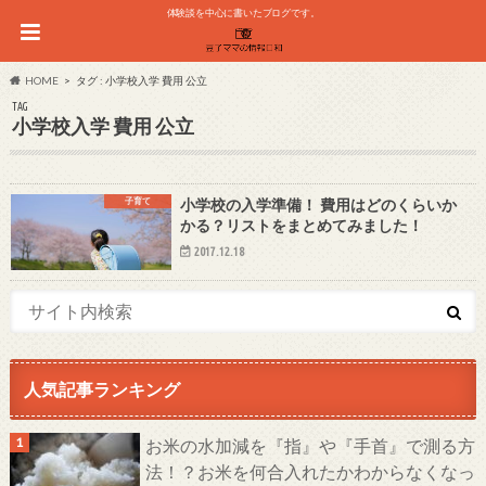
体験談を中心に書いたブログです。
HOME
タグ : 小学校入学 費用 公立
TAG
小学校入学 費用 公立
子育て
小学校の入学準備！ 費用はどのくらいか
かる？リストをまとめてみました！
2017.12.18
人気記事ランキング
お米の水加減を『指』や『手首』で測る方
法！？お米を何合入れたかわからなくなっ