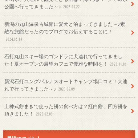
公園へ行ってきました～♪
2025.05.22
新潟の丸山温泉古城館に愛犬と泊まってきました～♪素
敵な旅館だったのでブログでお伝えすることに！
2024.05.14
石打丸山スキー場のゴンドラに犬連れで行ってきまし
た！夏オープンの展望カフェで優雅な時間を！
2023.11.06
新潟石打ユングパルナスオートキャンプ場口コミ！犬連
れで行ってきました～♪
2023.05.09
上棟式餅まきで使った餅の食べ方は？紅白餅、四方餅を
頂きました！
2023.02.09