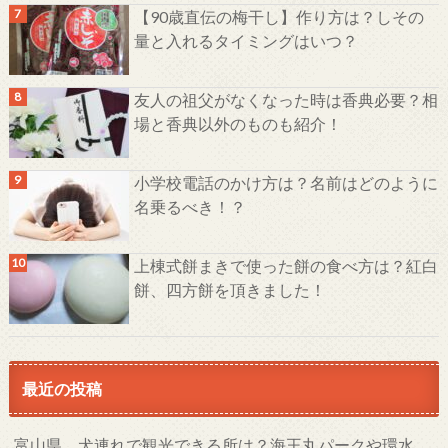
【90歳直伝の梅干し】作り方は？しその
量と入れるタイミングはいつ？
友人の祖父がなくなった時は香典必要？相
場と香典以外のものも紹介！
小学校電話のかけ方は？名前はどのように
名乗るべき！？
上棟式餅まきで使った餅の食べ方は？紅白
餅、四方餅を頂きました！
最近の投稿
富山県、犬連れで観光できる所は？海王丸パークや環水