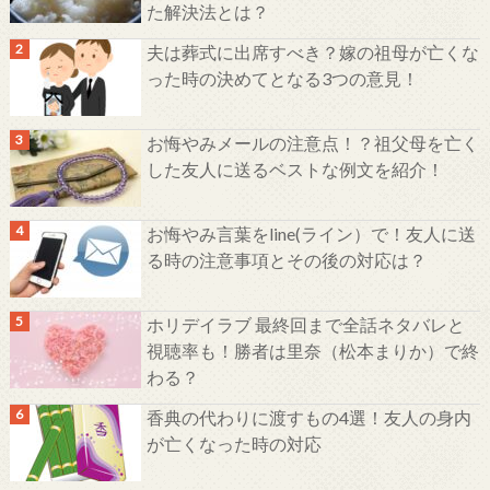
た解決法とは？
夫は葬式に出席すべき？嫁の祖母が亡くな
った時の決めてとなる3つの意見！
お悔やみメールの注意点！？祖父母を亡く
した友人に送るベストな例文を紹介！
お悔やみ言葉をline(ライン）で！友人に送
る時の注意事項とその後の対応は？
ホリデイラブ 最終回まで全話ネタバレと
視聴率も！勝者は里奈（松本まりか）で終
わる？
香典の代わりに渡すもの4選！友人の身内
が亡くなった時の対応